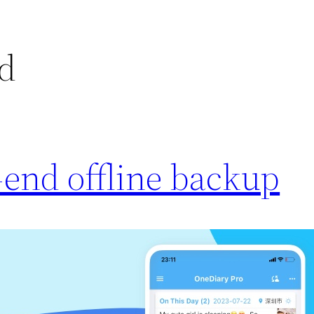
nd
end offline backup