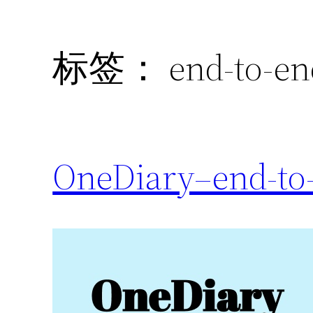
标签：
end-to-e
OneDiary–end-to-