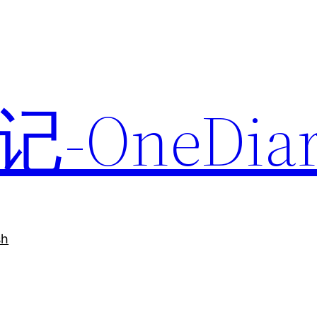
-OneDiar
sh