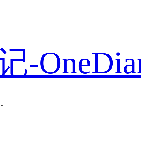
-OneDia
sh