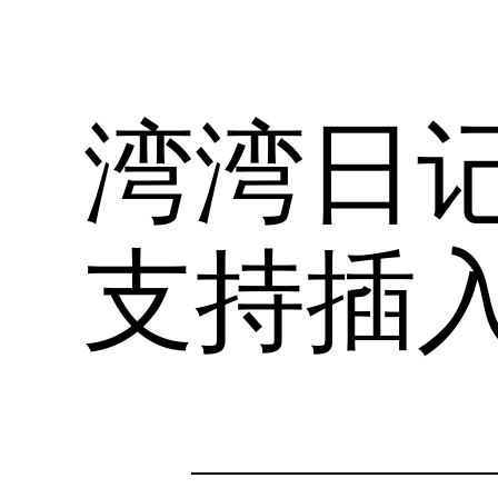
湾湾日记3
支持插