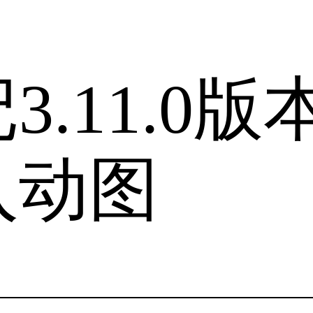
.11.0版
入动图