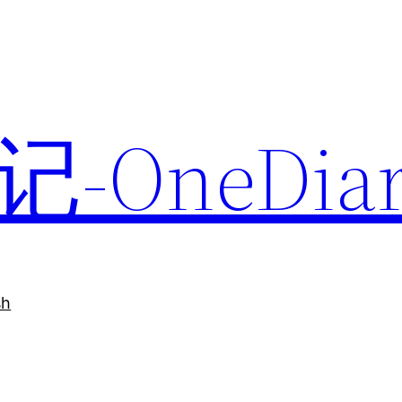
-OneDiar
sh